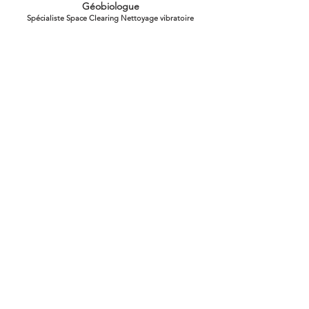
Géobiologue
Spécialiste Space Clearing Nettoyage vibratoire
Pascal ARLANDIS
Maître d'œuvre
Écoconstruction / Écorénovation Géobiologue