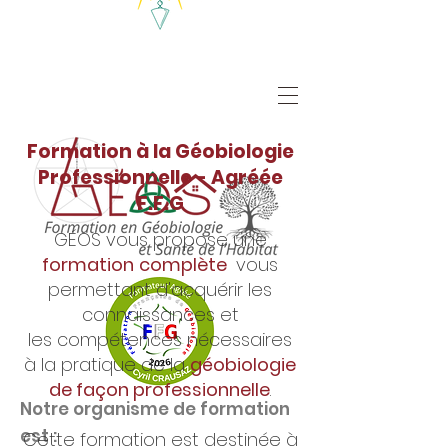
Formation à la Géobiologie
Professionnelle - Agréée
F.F.G
GÉOS vous propose une
formation
complète
vous
permettant d'acquérir les
connaissances et
les compétences nécessaires
à la pratique de la
géobiologie
de façon professionnelle
.
Notre organisme de formation
est :
Cette formation est destinée à