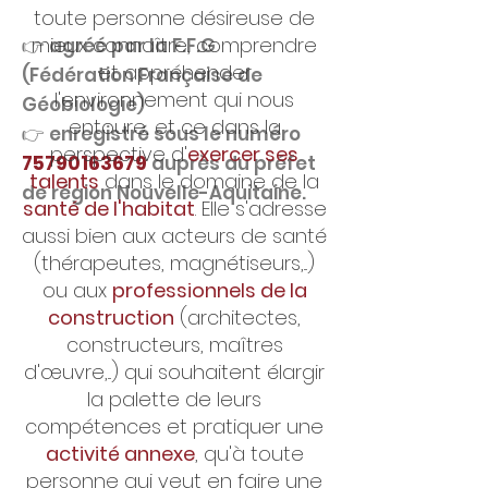
toute personne désireuse de
mieux connaître, comprendre
👉 agréé par la F.F.G
et appréhender
(Fédération Française de
l'environnement qui nous
Géobiologie)
entoure, et ce dans la
👉 enregistré sous le numéro
perspective d'
exercer ses
75790163679
auprès du préfet
talents
dans le domaine de la
de région Nouvelle-Aquitaine.
santé de l'habitat
. Elle s'adresse
aussi bien aux acteurs de santé
(thérapeutes, magnétiseurs,...)
ou aux
professionnels de la
construction
(architectes,
constructeurs, maîtres
d'œuvre,...) qui souhaitent élargir
la palette de leurs
compétences et pratiquer une
activité annexe
, qu'à toute
personne qui veut en faire une