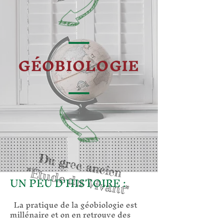
GÉOBIOLOGIE
Du grec ancien
"Étude du Vivant"
UN PEU D'HISTOIRE :
La pratique de la géobiologie est
millénaire et on en retrouve des