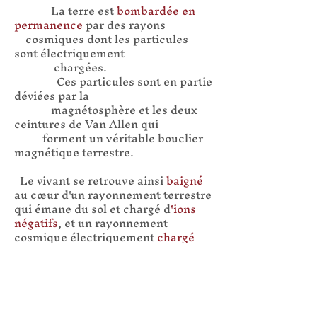
La terre est
bombardée en
permanence
par des rayons
cosmiques dont les particules
sont électriquement
chargées.
Ces particules sont en partie
déviées par la
magnétosphère et les deux
ceintures de Van Allen qui
forment un véritable bouclier
magnétique terrestre.
Le vivant se retrouve ainsi
baigné
au cœur d'un rayonnement terrestre
qui émane du sol et chargé d
'ions
négatifs
, et un rayonnement
cosmique électriquement
chargé
positivement
.
Les interactions entres ces
différents champs donnent
naissance à des rayonnements qui